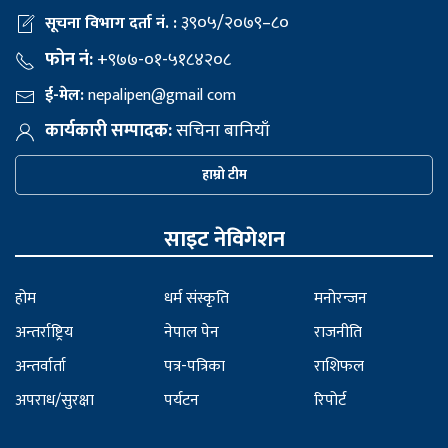
३९०५/२०७९–८०
सूचना विभाग दर्ता नं. :
फोन नं:
+९७७-०१-५१८४२०८
ई-मेल:
nepalipen@gmail com
कार्यकारी सम्पादक:
सचिना बानियाँ
हाम्रो टीम
साइट नेविगेशन
होम
धर्म संस्कृति
मनोरन्जन
अन्तर्राष्ट्रिय
नेपाल पेन
राजनीति
अन्तर्वार्ता
पत्र-पत्रिका
राशिफल
अपराध/सुरक्षा
पर्यटन
रिपोर्ट