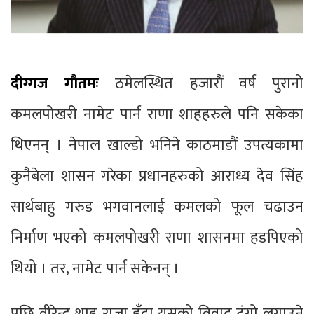
दीग्गज गौतमः
ठमेलस्थित हजारौं वर्ष पुरानो
कमलपोखरी नामेट पार्न राणा शाहहरुले पनि सकेका
थिएनन् । नेपाल खाल्डो भनिने काठमाडौं उपत्यकामा
कुनैबेला शासन गरेका प्रधानहरुको आराध्य देव सिंह
सार्थबाहु गरुड भगवानलाई कमलको फूल चढाउन
निर्माण भएको कमलपोखरी राणा शासनमा हडपिएको
थियो । तर, नामेट पार्न सकेनन् ।
पछि वीरेन्द्र शाह राजा हुँदा यसको विवाद टुंगो लगाउने