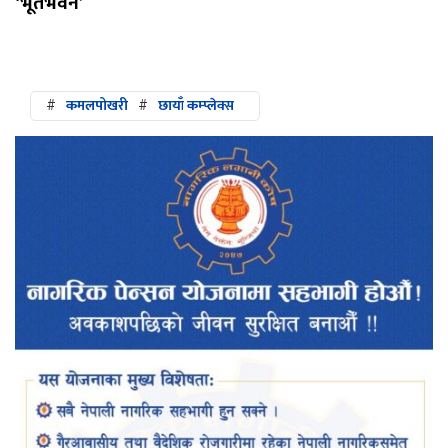
‘भूतभवन’
#
कमलपोखरी
#
छायाँ कम्प्लेक्स