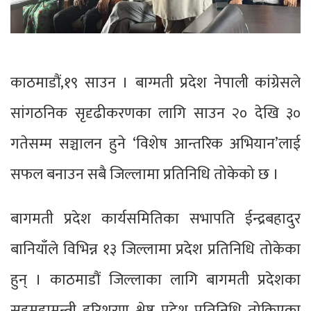
काठमाडौं,१९ साउन । बाग्मती प्रदेश नेपाली कांग्रेसले
सांगठनिक सृदृढीकरणका लागि साउन २० देखि ३०
गतेसम्म सञ्चालन हुने ‘विशेष आन्तरिक अभियान’लाई
सफल बनाउन सबै जिल्लामा प्रतिनिधि तोकेको छ ।
बागमती प्रदेश कार्यसमितिका सभापति ईन्द्रबहादुर
बानियाँले विभिन्न १३ जिल्लामा प्रदेश प्रतिनिधि तोकेका
हुन् । काठमाडौं जिल्लाका लागि बागमती प्रदेशका
सहमहामन्त्री हरिशरण श्रेष्ठ प्रदेश प्रतिनिधि तोकिएका