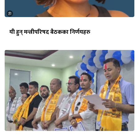
यी हुन् मन्त्रीपरिषद बैठकका निर्णयहरु