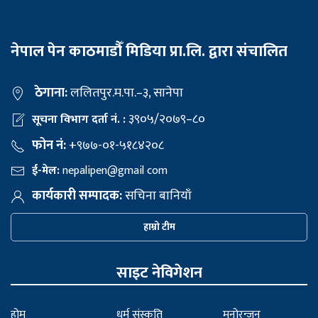
नेपाल पेन काठमाडौँ मिडिया प्रा.लि. द्वारा संचालित
ठेगाना:
ललितपुर.म.पा.–३, सानेपा
३९०५/२०७९–८०
सूचना विभाग दर्ता नं. :
फोन नं:
+९७७-०१-५१८४२०८
ई-मेल:
nepalipen@gmail com
कार्यकारी सम्पादक:
सचिना बानियाँ
हाम्रो टीम
साइट नेविगेशन
होम
धर्म संस्कृति
मनोरन्जन