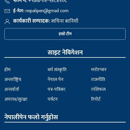
फोन नं:
+९७७-०१-५१८४२०८
ई-मेल:
nepalipen@gmail com
कार्यकारी सम्पादक:
सचिना बानियाँ
हाम्रो टीम
साइट नेविगेशन
होम
धर्म संस्कृति
मनोरन्जन
अन्तर्राष्ट्रिय
नेपाल पेन
राजनीति
अन्तर्वार्ता
पत्र-पत्रिका
राशिफल
अपराध/सुरक्षा
पर्यटन
रिपोर्ट
नेपालीपेन फलो गर्नुहोस