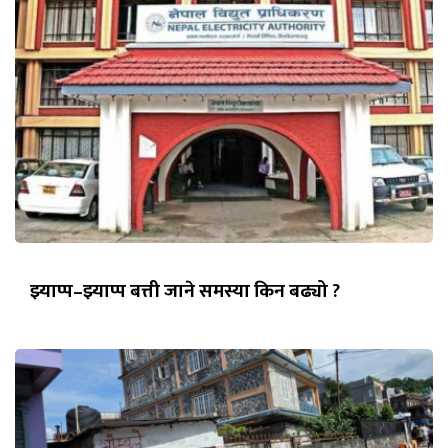
झ्याप्प–झ्याप्प बत्ती जाने समस्या किन बढ्यो ?