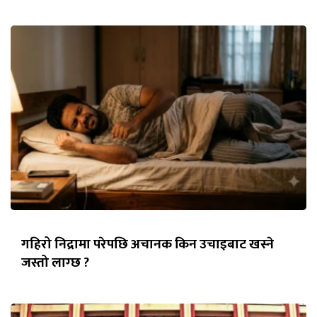
गहिरो निद्रामा परेपछि अचानक किन उचाइबाट खस्ने
जस्तो लाग्छ ?