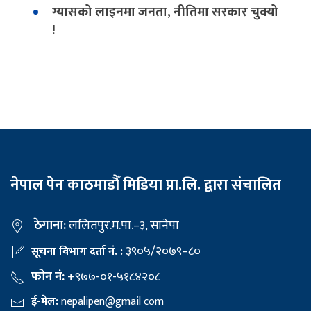
ग्यासको लाइनमा जनता, नीतिमा सरकार चुक्यो
!
नेपाल पेन काठमाडौँ मिडिया प्रा.लि. द्वारा संचालित
ठेगाना:
ललितपुर.म.पा.–३, सानेपा
३९०५/२०७९–८०
सूचना विभाग दर्ता नं. :
फोन नं:
+९७७-०१-५१८४२०८
ई-मेल:
nepalipen@gmail com