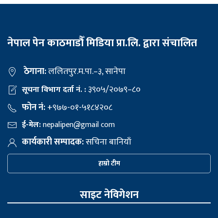
नेपाल पेन काठमाडौँ मिडिया प्रा.लि. द्वारा संचालित
ठेगाना:
ललितपुर.म.पा.–३, सानेपा
३९०५/२०७९–८०
सूचना विभाग दर्ता नं. :
फोन नं:
+९७७-०१-५१८४२०८
ई-मेल:
nepalipen@gmail com
कार्यकारी सम्पादक:
सचिना बानियाँ
हाम्रो टीम
साइट नेविगेशन