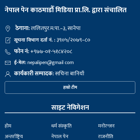
नेपाल पेन काठमाडौँ मिडिया प्रा.लि. द्वारा संचालित
ठेगाना:
ललितपुर.म.पा.–३, सानेपा
३९०५/२०७९–८०
सूचना विभाग दर्ता नं. :
फोन नं:
+९७७-०१-५१८४२०८
ई-मेल:
nepalipen@gmail com
कार्यकारी सम्पादक:
सचिना बानियाँ
हाम्रो टीम
साइट नेविगेशन
होम
धर्म संस्कृति
मनोरन्जन
अन्तर्राष्ट्रिय
नेपाल पेन
राजनीति