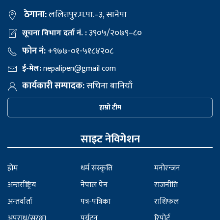
ठेगाना:
ललितपुर.म.पा.–३, सानेपा
३९०५/२०७९–८०
सूचना विभाग दर्ता नं. :
फोन नं:
+९७७-०१-५१८४२०८
ई-मेल:
nepalipen@gmail com
कार्यकारी सम्पादक:
सचिना बानियाँ
हाम्रो टीम
साइट नेविगेशन
होम
धर्म संस्कृति
मनोरन्जन
अन्तर्राष्ट्रिय
नेपाल पेन
राजनीति
अन्तर्वार्ता
पत्र-पत्रिका
राशिफल
अपराध/सुरक्षा
पर्यटन
रिपोर्ट