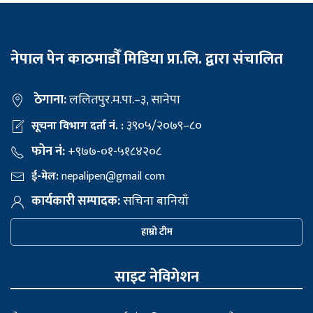
नेपाल पेन काठमाडौँ मिडिया प्रा.लि. द्वारा संचालित
ठेगाना:
ललितपुर.म.पा.–३, सानेपा
३९०५/२०७९–८०
सूचना विभाग दर्ता नं. :
फोन नं:
+९७७-०१-५१८४२०८
ई-मेल:
nepalipen@gmail com
कार्यकारी सम्पादक:
सचिना बानियाँ
हाम्रो टीम
साइट नेविगेशन