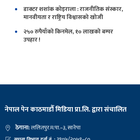
डाक्टर शशांक कोइराला : राजनीतिक संस्कार,
मानवीयता र राष्ट्रिय विश्वासको खोजी
२५० रुपैयाँको किनमेल, १० लाखको बम्पर
उपहार !
नेपाल पेन काठमाडौँ मिडिया प्रा.लि. द्वारा संचालित
ठेगाना:
ललितपुर.म.पा.–३, सानेपा
३९०५/२०७९–८०
सूचना विभाग दर्ता नं. :