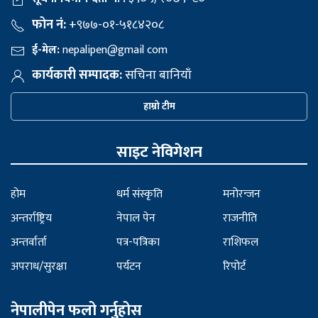
फोन नं:
+९७७-०१-५१८४२०८
ई-मेल:
nepalipen@gmail com
कार्यकारी सम्पादक:
सचिना बानियाँ
हाम्रो टीम
साइट नेविगेशन
होम
धर्म संस्कृति
मनोरन्जन
अन्तर्राष्ट्रिय
नेपाल पेन
राजनीति
अन्तर्वार्ता
पत्र-पत्रिका
राशिफल
अपराध/सुरक्षा
पर्यटन
रिपोर्ट
नेपालीपेन फलो गर्नुहोस