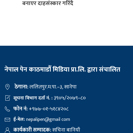
बनाएर दाहसंस्कार गरिँदै
नेपाल पेन काठमाडौँ मिडिया प्रा.लि. द्वारा संचालित
ठेगाना:
ललितपुर.म.पा.–३, सानेपा
३९०५/२०७९–८०
सूचना विभाग दर्ता नं. :
फोन नं:
+९७७-०१-५१८४२०८
ई-मेल:
nepalipen@gmail com
कार्यकारी सम्पादक:
सचिना बानियाँ