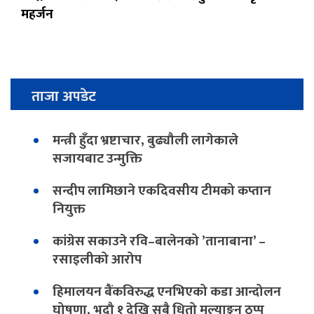
महर्जन
ताजा अपडेट
मन्त्री हुँदा भ्रष्टाचार, बुढ्यौली लागेकाले
सजायबाट उन्मुक्ति
सन्दीप लामिछाने एकदिवसीय टीमको कप्तान
नियुक्त
कांग्रेस सकाउने रवि–बालेनको ’तानाबाना’ –
रसाइलीको आरोप
हिमालयन बैंकविरुद्ध एनभिएको कडा आन्दोलन
घोषणा, भदौ १ देखि सबै धितो मूल्याङ्कन ठप्प