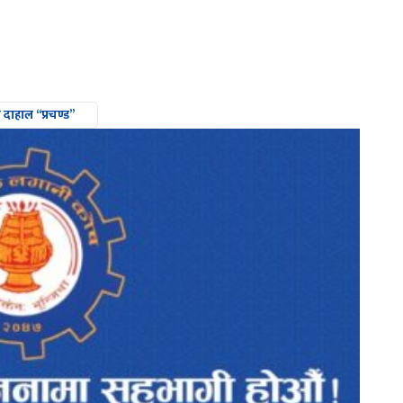
 दाहाल “प्रचण्ड”