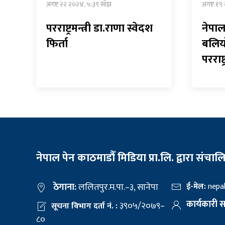
अगष्ट २२ २०२४, ५:३९ साँझ
अगष्ट १९
परराष्ट्रमन्त्री डा.राणा स्वेदश
नेपाल
फिर्ता
बलियो 
परराष्ट
नेपाल पेन काठमाडौँ मिडिया प्रा.लि. द्वारा संचाल
ठेगाना:
ललितपुर.म.पा.–३, सानेपा
ई-मेल:
nepa
कार्यकारी 
३९०५/२०७९–
सूचना विभाग दर्ता नं. :
८०