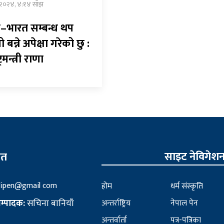
 २०२४, ४:१४ साँझ
–भारत सम्बन्ध थप
बन्ने अपेक्षा गरेको छु :
्रमन्त्री राणा
साइट नेविगेश
ित
lipen@gmail com
होम
धर्म संस्कृति
सम्पादक:
सचिना बानियाँ
अन्तर्राष्ट्रिय
नेपाल पेन
अन्तर्वार्ता
पत्र-पत्रिका