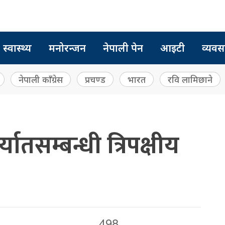
स्वास्थ्य
मनोरन्जन
नेपाली पेन
आइटी
व्यवस
नेपाली काँग्रेस
प्रचण्ड
भारत
रवि लामिछाने
्यातसम्बन्धी त्रिपक्षीय
498