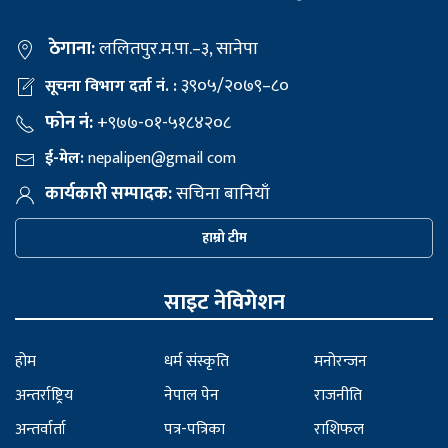
ठेगाना:
ललितपुर.म.पा.–३, सानेपा
३९०५/२०७९–८०
सूचना विभाग दर्ता नं. :
फोन नं:
+९७७-०१-५१८४२०८
ई-मेल:
nepalipen@gmail com
कार्यकारी सम्पादक:
सचिना बानियाँ
हाम्रो टीम
साइट नेविगेशन
होम
धर्म संस्कृति
मनोरन्जन
अन्तर्राष्ट्रिय
नेपाल पेन
राजनीति
अन्तर्वार्ता
पत्र-पत्रिका
राशिफल