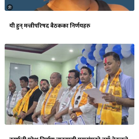
यी हुन् मन्त्रीपरिषद बैठकका निर्णयहरु