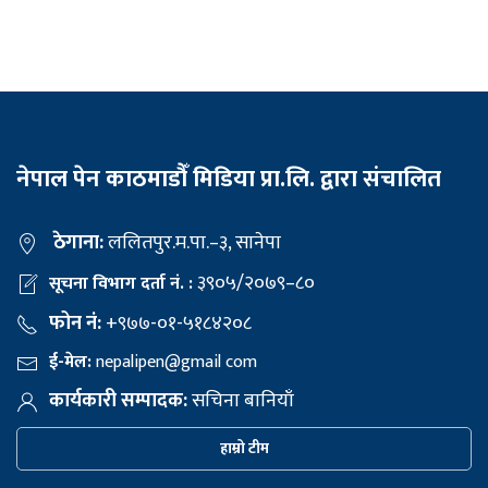
नेपाल पेन काठमाडौँ मिडिया प्रा.लि. द्वारा संचालित
ठेगाना:
ललितपुर.म.पा.–३, सानेपा
३९०५/२०७९–८०
सूचना विभाग दर्ता नं. :
फोन नं:
+९७७-०१-५१८४२०८
ई-मेल:
nepalipen@gmail com
कार्यकारी सम्पादक:
सचिना बानियाँ
हाम्रो टीम