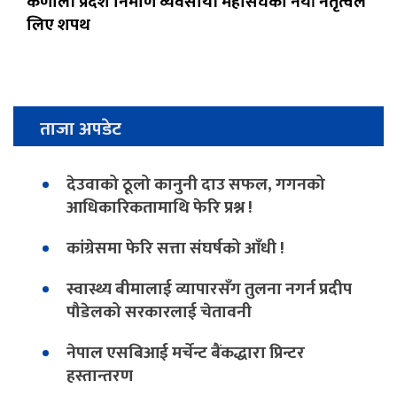
कर्णाली प्रदेश निर्माण व्यवसायी महासंघको नयाँ नेतृत्वले
लिए शपथ
ताजा अपडेट
देउवाको ठूलो कानुनी दाउ सफल, गगनको
आधिकारिकतामाथि फेरि प्रश्न !
कांग्रेसमा फेरि सत्ता संघर्षको आँधी !
स्वास्थ्य बीमालाई व्यापारसँग तुलना नगर्न प्रदीप
पौडेलको सरकारलाई चेतावनी
नेपाल एसबिआई मर्चेन्ट बैंकद्धारा प्रिन्टर
हस्तान्तरण