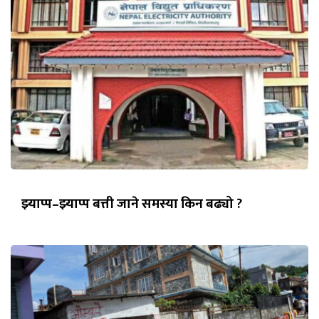
झ्याप्प–झ्याप्प बत्ती जाने समस्या किन बढ्यो ?