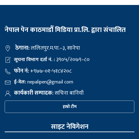
नेपाल पेन काठमाडौँ मिडिया प्रा.लि. द्वारा संचालित
ठेगाना:
ललितपुर.म.पा.–३, सानेपा
३९०५/२०७९–८०
सूचना विभाग दर्ता नं. :
फोन नं:
+९७७-०१-५१८४२०८
ई-मेल:
nepalipen@gmail com
कार्यकारी सम्पादक:
सचिना बानियाँ
हाम्रो टीम
साइट नेविगेशन