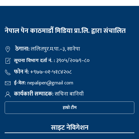
नेपाल पेन काठमाडौँ मिडिया प्रा.लि. द्वारा संचालित
ठेगाना:
ललितपुर.म.पा.–३, सानेपा
३९०५/२०७९–८०
सूचना विभाग दर्ता नं. :
फोन नं:
+९७७-०१-५१८४२०८
ई-मेल:
nepalipen@gmail com
कार्यकारी सम्पादक:
सचिना बानियाँ
हाम्रो टीम
साइट नेविगेशन