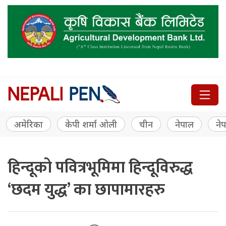
अमेरिका
केपी शर्मा ओली
चीन
नेपाल
नेप
हिन्दूको पवित्रभूमिमा हिन्दूविरुद्ध
‘छदम युद्ध’ का छापामारहरु