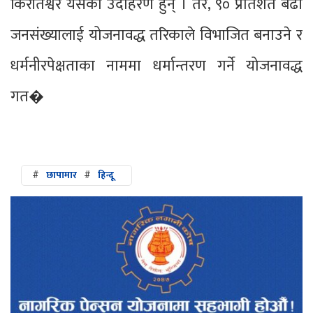
किराँतेश्वर यसका उदाहरण हुन् । तर, ९० प्रतिशत बढी
जनसंख्यालाई योजनावद्ध तरिकाले विभाजित बनाउने र
धर्मनीरपेक्षताका नाममा धर्मान्तरण गर्ने योजनावद्ध
गत�
#
छापामार
#
हिन्दू