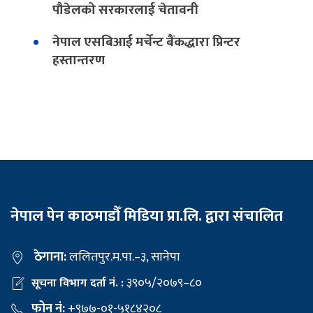
पौडेलको सरकारलाई चेतावनी
नेपाल एसबिआई मर्चेन्ट बैंकद्धारा प्रिन्टर
हस्तान्तरण
नेपाल पेन काठमाडौँ मिडिया प्रा.लि. द्वारा संचालित
ठेगाना:
ललितपुर.म.पा.–३, सानेपा
३९०५/२०७९–८०
सूचना विभाग दर्ता नं. :
फोन नं:
+९७७-०१-५१८४२०८