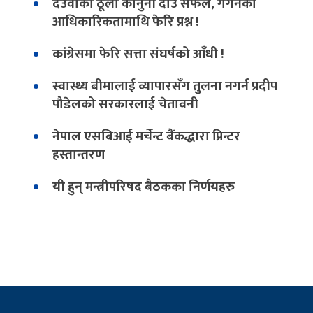
देउवाको ठूलो कानुनी दाउ सफल, गगनको
आधिकारिकतामाथि फेरि प्रश्न !
कांग्रेसमा फेरि सत्ता संघर्षको आँधी !
स्वास्थ्य बीमालाई व्यापारसँग तुलना नगर्न प्रदीप
पौडेलको सरकारलाई चेतावनी
नेपाल एसबिआई मर्चेन्ट बैंकद्धारा प्रिन्टर
हस्तान्तरण
यी हुन् मन्त्रीपरिषद बैठकका निर्णयहरु