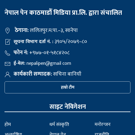
नेपाल पेन काठमाडौँ मिडिया प्रा.लि. द्वारा संचालित
ठेगाना:
ललितपुर.म.पा.–३, सानेपा
३९०५/२०७९–८०
सूचना विभाग दर्ता नं. :
फोन नं:
+९७७-०१-५१८४२०८
ई-मेल:
nepalipen@gmail com
कार्यकारी सम्पादक:
सचिना बानियाँ
हाम्रो टीम
साइट नेविगेशन
होम
धर्म संस्कृति
मनोरन्जन
अन्तर्राष्ट्रिय
नेपाल पेन
राजनीति