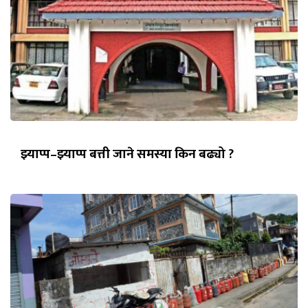
झ्याप्प–झ्याप्प बत्ती जाने समस्या किन बढ्यो ?