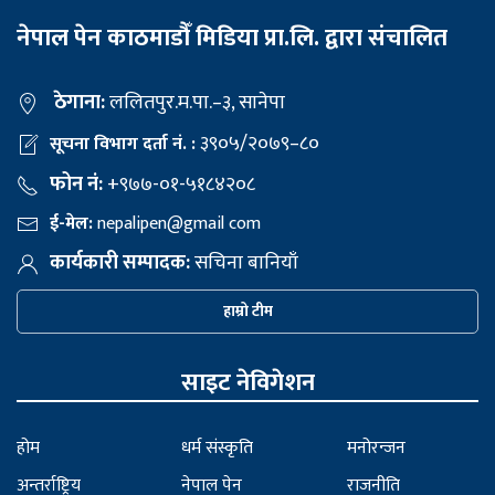
नेपाल पेन काठमाडौँ मिडिया प्रा.लि. द्वारा संचालित
ठेगाना:
ललितपुर.म.पा.–३, सानेपा
३९०५/२०७९–८०
सूचना विभाग दर्ता नं. :
फोन नं:
+९७७-०१-५१८४२०८
ई-मेल:
nepalipen@gmail com
कार्यकारी सम्पादक:
सचिना बानियाँ
हाम्रो टीम
साइट नेविगेशन
होम
धर्म संस्कृति
मनोरन्जन
अन्तर्राष्ट्रिय
नेपाल पेन
राजनीति