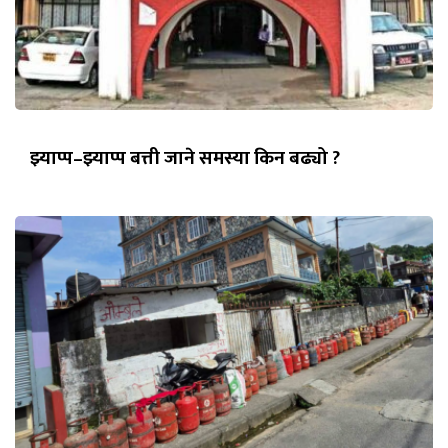
झ्याप्प–झ्याप्प बत्ती जाने समस्या किन बढ्यो ?