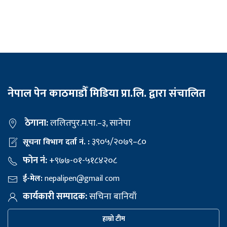
नेपाल पेन काठमाडौँ मिडिया प्रा.लि. द्वारा संचालित
ठेगाना:
ललितपुर.म.पा.–३, सानेपा
३९०५/२०७९–८०
सूचना विभाग दर्ता नं. :
फोन नं:
+९७७-०१-५१८४२०८
ई-मेल:
nepalipen@gmail com
कार्यकारी सम्पादक:
सचिना बानियाँ
हाम्रो टीम