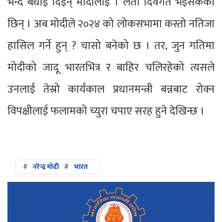
भन्दै बधाई दिइन् मोदीलाई । लता दिवंगत भइसकेकी
छिन् । अब मोदीले २०२४ को लोकसभामा कस्तो नतिजा
हासिल गर्ने हुन् ? चासो बनेको छ । तर, जुन गतिमा
मोदीको जादू भारतभित्र र बाहिर चलिरहेको त्यसले
उनलाई तेस्रो कार्यकाल प्रधानमन्त्री बन्नबाट रोक्न
विपक्षीलाई फलामको च्युरा चपाए सरह हुने देखिन्छ ।
#
नरेन्द्र मोदी
#
भारत