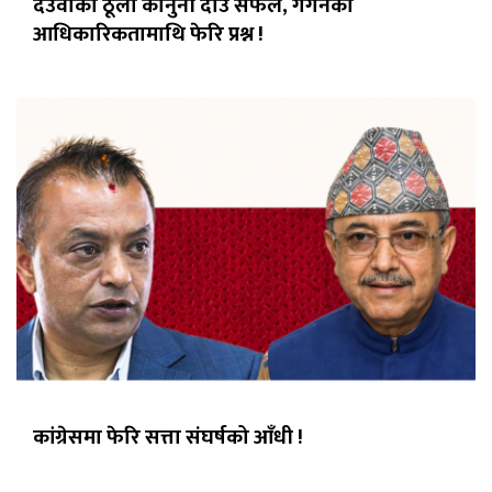
देउवाको ठूलो कानुनी दाउ सफल, गगनको
आधिकारिकतामाथि फेरि प्रश्न !
कांग्रेसमा फेरि सत्ता संघर्षको आँधी !