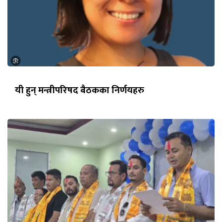
यी हुन् मन्त्रीपरिषद बैठकका निर्णयहरु