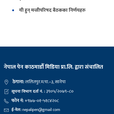
यी हुन् मन्त्रीपरिषद बैठकका निर्णयहरु
नेपाल पेन काठमाडौँ मिडिया प्रा.लि. द्वारा संचालित
ठेगाना:
ललितपुर.म.पा.–३, सानेपा
३९०५/२०७९–८०
सूचना विभाग दर्ता नं. :
फोन नं:
+९७७-०१-५१८४२०८
ई-मेल:
nepalipen@gmail com