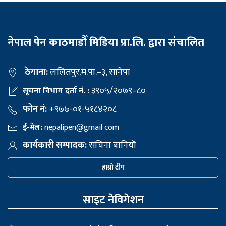
नेपाल पेन काठमाडौँ मिडिया प्रा.लि. द्वारा संचालित
ठेगाना:
ललितपुर.म.पा.–३, सानेपा
३९०५/२०७९–८०
सूचना विभाग दर्ता नं. :
फोन नं:
+९७७-०१-५१८४२०८
ई-मेल:
nepalipen@gmail com
कार्यकारी सम्पादक:
सचिना बानियाँ
हाम्रो टीम
साइट नेविगेशन