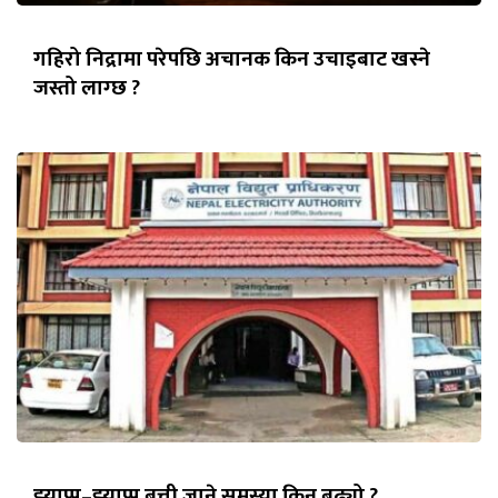
गहिरो निद्रामा परेपछि अचानक किन उचाइबाट खस्ने
जस्तो लाग्छ ?
झ्याप्प–झ्याप्प बत्ती जाने समस्या किन बढ्यो ?