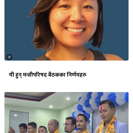
यी हुन् मन्त्रीपरिषद बैठकका निर्णयहरु