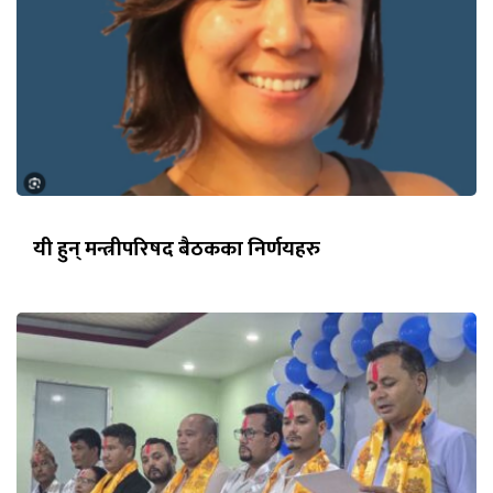
यी हुन् मन्त्रीपरिषद बैठकका निर्णयहरु