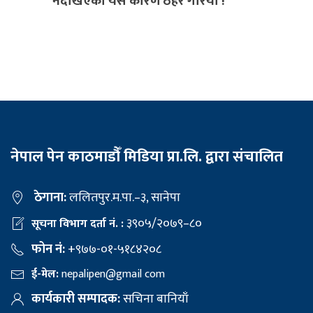
नदेखिएको यस कारण ठहर गरियो !
नेपाल पेन काठमाडौँ मिडिया प्रा.लि. द्वारा संचालित
ठेगाना:
ललितपुर.म.पा.–३, सानेपा
३९०५/२०७९–८०
सूचना विभाग दर्ता नं. :
फोन नं:
+९७७-०१-५१८४२०८
ई-मेल:
nepalipen@gmail com
कार्यकारी सम्पादक:
सचिना बानियाँ